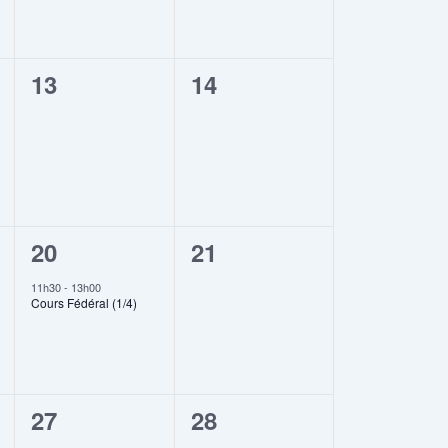
0
0
13
14
,
évènement,
évènement,
1
0
20
21
,
évènement,
évènement,
11h30
-
13h00
Cours Fédéral (1/4)
1
0
27
28